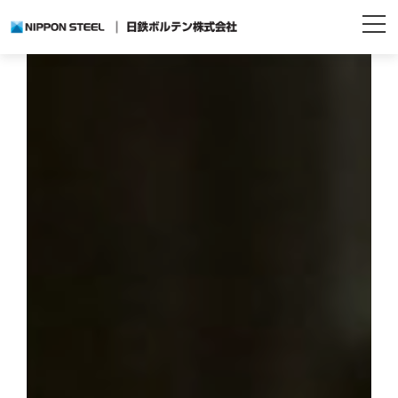
コ
ナ
ン
ビ
テ
ゲ
ン
ー
ツ
シ
へ
ョ
ス
ン
キ
に
ッ
移
プ
動