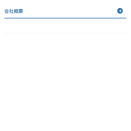
会社概要
お知らせ
2025.04.23
公式ホームページをリニューアルいたしました。
2024.05.01
2代目SHTBキャラクター決定のお知らせ
2024.05.01
公式Youtubeチャンネル及び公式Facebook開設のお