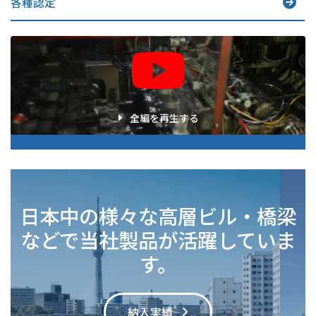
各種認定
ア
イ
コ
ン
リ
ン
ク
全編を再生する
日本中の様々な高層ビル・橋梁
などで
当社製品が活躍していま
す。
納入実績